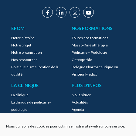
EFOM
NOS FORMATIONS
Notre histoire
Toutes nos formations
Notre projet
Masso-Kinésithérapie
Notre organisation
Pédicurie – Podologie
Nos ressources
Ostéopathie
Politique d’amélioration de la
Délégué Pharmaceutique ou
qualité
Visiteur Médical
LA CLINIQUE
PLUS D'INFOS
La clinique
Nous situer
La clinique de pédicurie-
Actualités
podologie
Agenda
La clinique d’ostéopathie
Instagram
MyEFOM
Nous utilisons des cookies pour optimiser notre site web et notre service.
FAQ