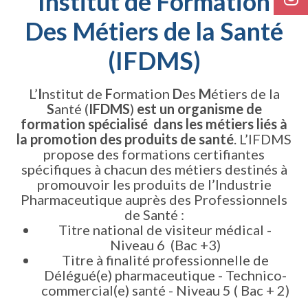
Institut de Formation
Des Métiers de la Santé
(IFDMS)
L’
I
nstitut de
F
ormation
D
es
M
étiers
d
e la
S
anté (
IFDMS
)
est un organisme de
formation spécialisé dans
les métiers liés à
la promotion des produits de santé
. L’IFDMS
propose des formations
certifiantes
spécifiques à chacun des métiers destinés à
promouvoir les produits de l’Industrie
Pharmaceutique auprès des Professionnels
de Santé :
Titre national de visiteur médical -
Niveau 6 (Bac +3)
Titre à finalité professionnelle de
Délégué(e) pharmaceutique - Technico-
commercial(e) santé - Niveau 5 ( Bac + 2)