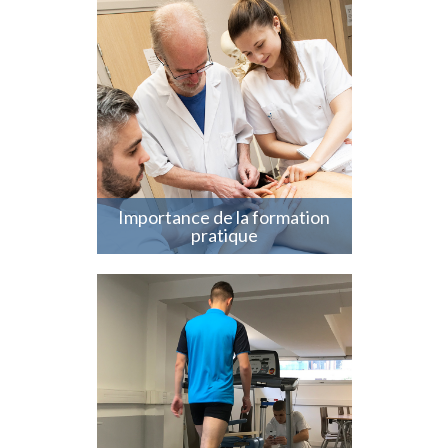
Travaux Pratiques / Travaux
Dirigés
Clinique interne
Stages hospitaliers / Centres
de rééducation / Cliniques...
Stages externes en
associations, entreprises...
Importance de la formation
pratique
Laboratoire - Simulation -
Développement de l'esprit
critique