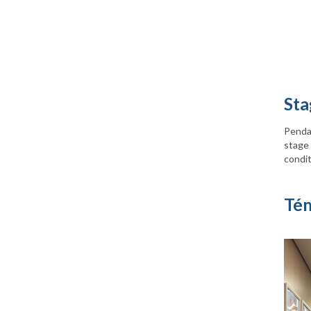
Sta
Pendan
stage 
condit
Tém