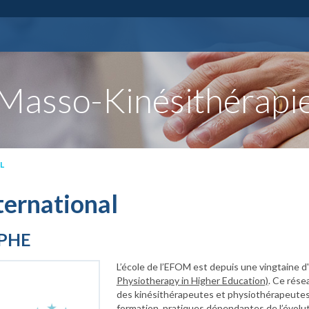
Masso-Kinésithérapi
L
ternational
PHE
L’école de l’EFOM est depuis une vingtaine d
Physiotherapy in Higher Education)
. Ce rés
des kinésithérapeutes et physiothérapeutes
formation, pratiques dépendantes de l’évolut