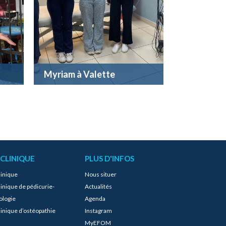
Myriam à Valette
 CLINIQUE
PLUS D'INFOS
linique
Nous situer
linique de pédicurie-
Actualités
ologie
Agenda
linique d’ostéopathie
Instagram
MyEFOM