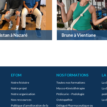
istan à Nazaré
Brune à Vientiane
EFOM
NOS FORMATIONS
LA
Notre histoire
Toutes nos formations
La c
Notre projet
Masso-Kinésithérapie
La c
Notre organisation
Pédicurie – Podologie
pod
Nos ressources
Ostéopathie
La c
Politique d’amélioration de la
Délégué Pharmaceutique ou