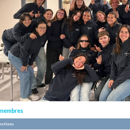
 membres
nctions