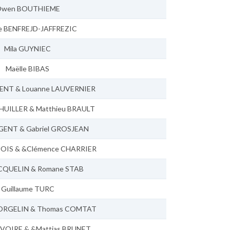
wen BOUTHIEME
ne BENFREJD-JAFFREZIC
Mila GUYNIEC
Maëlle BIBAS
GENT & Louanne LAUVERNIER
THUILLER & Matthieu BRAULT
IGENT & Gabriel GROSJEAN
OIS & &Clémence CHARRIER
CQUELIN & Romane STAB
Guillaume TURC
EORGELIN & Thomas COMTAT
RIVOIRE & &Mattias BRUNET