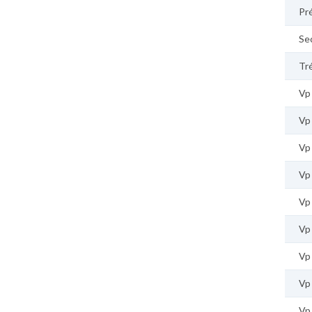
Pr
Se
Tr
Vp
Vp
Vp 
Vp
Vp
Vp
Vp
Vp
Vp