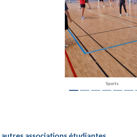
Previous
IFMK_BDE
 autres associations étudiantes