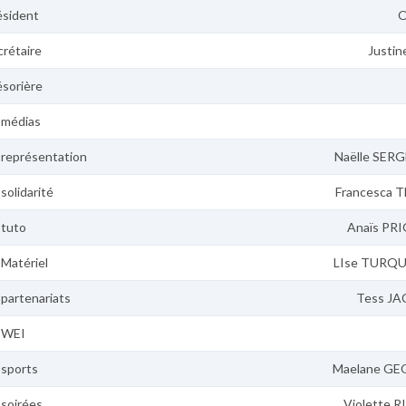
ésident
O
crétaire
Justi
ésorière
 médias
 représentation
Naëlle SER
solidarité
Francesca 
 tuto
Anaïs PR
 Matériel
LIse TURQU
 partenariats
Tess JA
 WEI
 sports
Maelane G
 soirées
Violette 