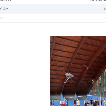
 COM
 IKE
T