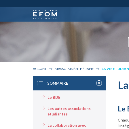
ACCUEIL
MASSO-KINÉSITHÉRAPIE
LA VIE ÉTUDIA
La
SOMMAIRE
Le BDE
Le
Les autres associations
étudiantes
Chaque
La collaboration avec
l’inté