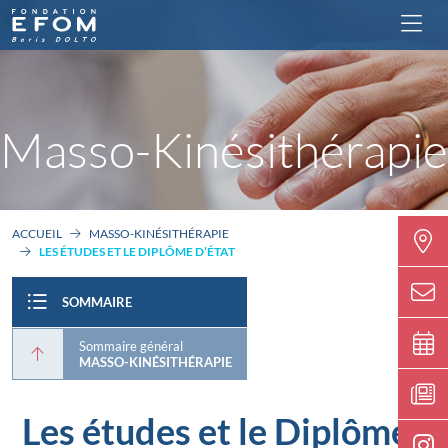
Masso-Kinésithérapie
ACCUEIL
MASSO-KINÉSITHÉRAPIE
LES ÉTUDES ET LE DIPLÔME D’ÉTAT
SOMMAIRE
Sommaire général
MASSO-KINÉSITHÉRAPIE
Les études et le Diplôme