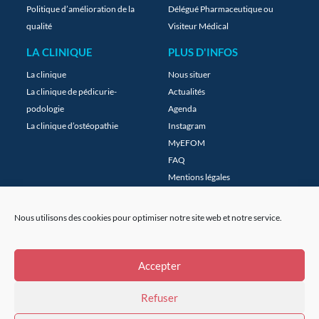
Politique d’amélioration de la
Délégué Pharmaceutique ou
qualité
Visiteur Médical
LA CLINIQUE
PLUS D'INFOS
La clinique
Nous situer
La clinique de pédicurie-
Actualités
podologie
Agenda
La clinique d’ostéopathie
Instagram
MyEFOM
FAQ
Mentions légales
Plan du site
Nous utilisons des cookies pour optimiser notre site web et notre service.
POLITIQUE DE COOKIES
(EU)
Politique de cookies
Accepter
Refuser