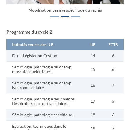
Mobilisation passive spécifique du rachis
Programme du cycle 2
Intitulés courts des U.E.
UE
ECTS
Droit Législation Gestion
14
6
Sémiologie, pathologie du champ
15
6
musculosquelettique...
Sémiologie, pathologie du champ
16
7
Neuromusculaire...
Sémiologie, pathologie des champs
17
5
Respiratoire, cardio-vaculaire...
Sémiologie, pathologie spécifique...
18
6
Évaluation, techniques dans le
19
7