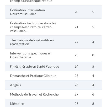
champ Musculosquelettique
Évaluation Intervention
20
5
Neuromusculaire
Évaluation, techniques dans les
champs Respiratoire, cardio-
21
5
vasculaire...
Théories, modèles et outils en
22
4
réadaptation
Interventions Spécifiques en
23
8
kinésithérapie
Kinésithérapie en Santé Publique
24
5
Démarche et Pratique Clinique
25
4
Anglais
26
4
Méthode de Travail et Recherche
27
6
Mémoire
28
8