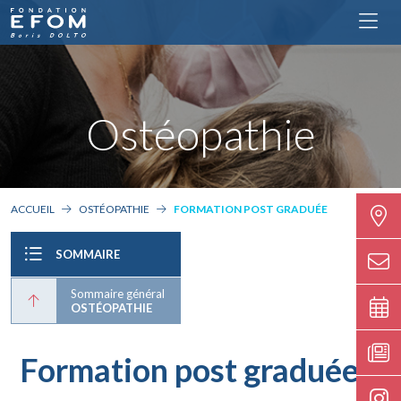
Ostéopathie
ACCUEIL
OSTÉOPATHIE
FORMATION POST GRADUÉE
SOMMAIRE
Sommaire général
OSTÉOPATHIE
Formation post graduée