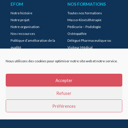
EFOM
NOS FORMATIONS
Notre histoire
Toutes nos formations
Notre projet
Masso-Kinésithérapie
Notre organisation
Pédicurie – Podologie
Nos ressources
Ostéopathie
Politique d’amélioration de la
Délégué Pharmaceutique ou
qualité
Visiteur Médical
LA CLINIQUE
PLUS D'INFOS
Nous utilisons des cookies pour optimiser notre site web et notre service.
La clinique
Nous situer
La clinique de pédicurie-
Actualités
Accepter
podologie
Agenda
La clinique d’ostéopathie
Instagram
Refuser
MyEFOM
FAQ
Préférences
Mentions légales
Plan du site
POLITIQUE DE COOKIES