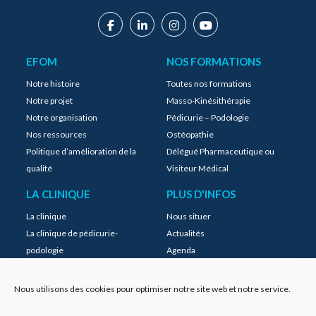
EFOM
NOS FORMATIONS
Notre histoire
Toutes nos formations
Notre projet
Masso-Kinésithérapie
Notre organisation
Pédicurie – Podologie
Nos ressources
Ostéopathie
Politique d’amélioration de la
Délégué Pharmaceutique ou
qualité
Visiteur Médical
LA CLINIQUE
PLUS D'INFOS
La clinique
Nous situer
La clinique de pédicurie-
Actualités
podologie
Agenda
La clinique d’ostéopathie
Instagram
MyEFOM
Nous utilisons des cookies pour optimiser notre site web et notre service.
FAQ